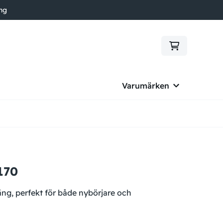
ing
Varumärken
170
räng, perfekt för både nybörjare och