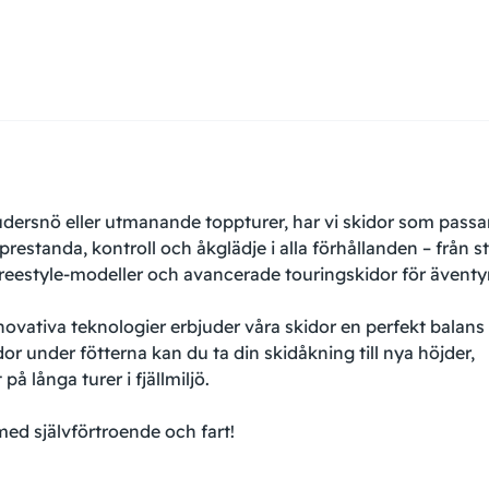
dersnö eller utmanande toppturer, har vi skidor som passa
prestanda, kontroll och åkglädje i alla förhållanden – från st
a freestyle-modeller och avancerade touringskidor för äventy
novativa teknologier erbjuder våra skidor en perfekt balans
or under fötterna kan du ta din skidåkning till nya höjder,
på långa turer i fjällmiljö.
med självförtroende och fart!