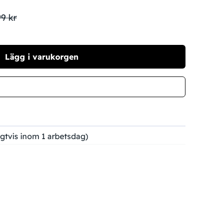
9 kr
Lägg i varukorgen
Gå till kassan
igtvis inom 1 arbetsdag)